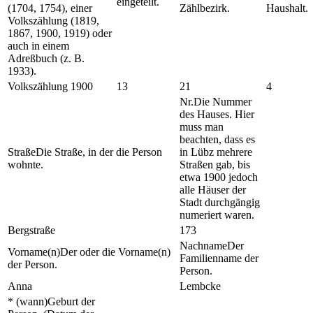
eingeteilt.
(1704, 1754), einer
Zählbezirk.
Haushalt.
Volkszählung (1819,
1867, 1900, 1919) oder
auch in einem
Adreßbuch (z. B.
1933).
Volkszählung 1900
13
21
4
Nr.
Die Nummer
des Hauses. Hier
muss man
beachten, dass es
Straße
Die Straße, in der die Person
in Lübz mehrere
wohnte.
Straßen gab, bis
etwa 1900 jedoch
alle Häuser der
Stadt durchgängig
numeriert waren.
Bergstraße
173
Nachname
Der
Vorname(n)
Der oder die Vorname(n)
Familienname der
der Person.
Person.
Anna
Lembcke
* (wann)
Geburt der