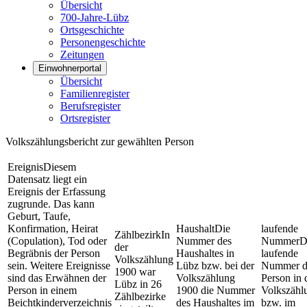
Übersicht
700-Jahre-Lübz
Ortsgeschichte
Personengeschichte
Zeitungen
Einwohnerportal
Übersicht
Familienregister
Berufsregister
Ortsregister
Volkszählungsbericht zur gewählten Person
Ereignis
Diesem
Datensatz liegt ein
Ereignis der Erfassung
zugrunde. Das kann
Geburt, Taufe,
Konfirmation, Heirat
Haushalt
Die
laufende
Zählbezirk
In
(Copulation), Tod oder
Nummer des
Nummer
D
der
Begräbnis der Person
Haushaltes in
laufende
Volkszählung
sein. Weitere Ereignisse
Lübz bzw. bei der
Nummer d
1900 war
sind das Erwähnen der
Volkszählung
Person in 
Lübz in 26
Person in einem
1900 die Nummer
Volkszähl
Zählbezirke
Beichtkinderverzeichnis
des Haushaltes im
bzw. im