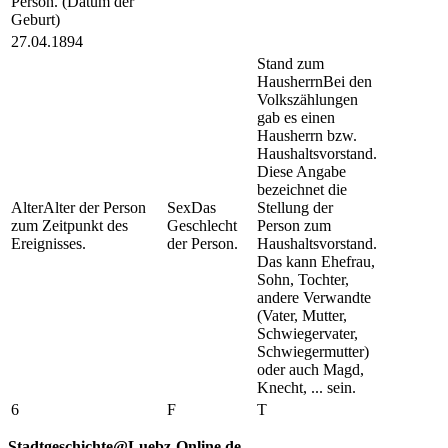
Person. (Datum der
Geburt)
27.04.1894
Stand zum
Hausherrn
Bei den
Volkszählungen
gab es einen
Hausherrn bzw.
Haushaltsvorstand.
Diese Angabe
bezeichnet die
Alter
Alter der Person
Sex
Das
Stellung der
zum Zeitpunkt des
Geschlecht
Person zum
Ereignisses.
der Person.
Haushaltsvorstand.
Das kann Ehefrau,
Sohn, Tochter,
andere Verwandte
(Vater, Mutter,
Schwiegervater,
Schwiegermutter)
oder auch Magd,
Knecht, ... sein.
6
F
T
Stadtgeschichte@Luebz-Online.de