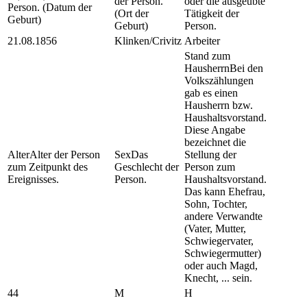
der Person.
oder die ausgeübte
Person. (Datum der
(Ort der
Tätigkeit der
Geburt)
Geburt)
Person.
21.08.1856
Klinken/Crivitz
Arbeiter
Stand zum
Hausherrn
Bei den
Volkszählungen
gab es einen
Hausherrn bzw.
Haushaltsvorstand.
Diese Angabe
bezeichnet die
Alter
Alter der Person
Sex
Das
Stellung der
zum Zeitpunkt des
Geschlecht der
Person zum
Ereignisses.
Person.
Haushaltsvorstand.
Das kann Ehefrau,
Sohn, Tochter,
andere Verwandte
(Vater, Mutter,
Schwiegervater,
Schwiegermutter)
oder auch Magd,
Knecht, ... sein.
44
M
H