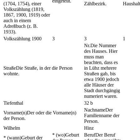
eingeteilt.
(1704, 1754), einer
Zählbezirk.
Haushalt
Volkszählung (1819,
1867, 1900, 1919) oder
auch in einem
Adreßbuch (z. B.
1933).
Volkszählung 1900
3
3
1
Nr.
Die Nummer
des Hauses. Hier
muss man
beachten, dass es
Straße
Die Straße, in der die Person
in Lübz mehrere
wohnte.
Straßen gab, bis
etwa 1900 jedoch
alle Häuser der
Stadt durchgängig
numeriert waren.
Tiefenthal
32 b
Nachname
Der
Vorname(n)
Der oder die Vorname(n)
Familienname der
der Person.
Person.
Wilhelm
Hinz
* (wo)
Geburt
Beruf
Der Beruf
* (wann)
Geburt der