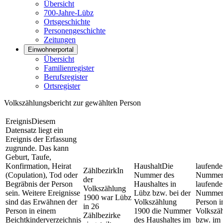
Übersicht
700-Jahre-Lübz
Ortsgeschichte
Personengeschichte
Zeitungen
Einwohnerportal
Übersicht
Familienregister
Berufsregister
Ortsregister
Volkszählungsbericht zur gewählten Person
Ereignis
Diesem
Datensatz liegt ein
Ereignis der Erfassung
zugrunde. Das kann
Geburt, Taufe,
Konfirmation, Heirat
Haushalt
Die
laufende
Zählbezirk
In
(Copulation), Tod oder
Nummer des
Numme
der
Begräbnis der Person
Haushaltes in
laufende
Volkszählung
sein. Weitere Ereignisse
Lübz bzw. bei der
Nummer
1900 war Lübz
sind das Erwähnen der
Volkszählung
Person i
in 26
Person in einem
1900 die Nummer
Volkszä
Zählbezirke
Beichtkinderverzeichnis
des Haushaltes im
bzw. im