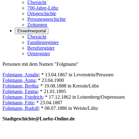
Übersicht
700-Jahre-Lübz
Ortsgeschichte
Personengeschichte
Zeitungen
Einwohnerportal
Übersicht
Familienregister
Berufsregister
Ortsregister
Personen mit dem Namen "Folgmann"
Folgmann, Amalie
; * 13.04.1867 in Levenstein/Preussen
Folgmann, Anna
; * 23.04.1900
Folgmann, Bertha
; * 19.08.1888 in Kressin/Lübz
Folgmann, Emma
; * 21.01.1895
Folgmann, Friedrich
; * 17.12.1862 in Leinenberg/Ostpreussen
Folgmann, Fritz
; * 23.04.1887
Folgmann, Rudolf
; * 08.07.1886 in Weisin/Lübz
Stadtgeschichte@Luebz-Online.de