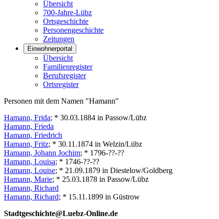
Übersicht
700-Jahre-Lübz
Ortsgeschichte
Personengeschichte
Zeitungen
Einwohnerportal
Übersicht
Familienregister
Berufsregister
Ortsregister
Personen mit dem Namen "Hamann"
Hamann, Frida
; * 30.03.1884 in Passow/Lübz
Hamann, Frieda
Hamann, Friedrich
Hamann, Fritz
; * 30.11.1874 in Welzin/Lübz
Hamann, Johann Jochim
; * 1796-??-??
Hamann, Louisa
; * 1746-??-??
Hamann, Louise
; * 21.09.1879 in Diestelow/Goldberg
Hamann, Marie
; * 25.03.1878 in Passow/Lübz
Hamann, Richard
Hamann, Richard
; * 15.11.1899 in Güstrow
Stadtgeschichte@Luebz-Online.de