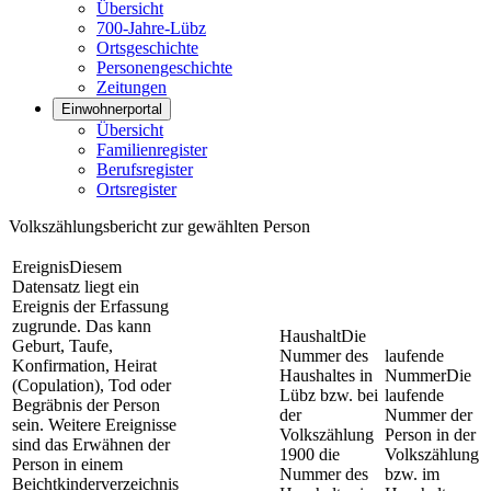
Übersicht
700-Jahre-Lübz
Ortsgeschichte
Personengeschichte
Zeitungen
Einwohnerportal
Übersicht
Familienregister
Berufsregister
Ortsregister
Volkszählungsbericht zur gewählten Person
Ereignis
Diesem
Datensatz liegt ein
Ereignis der Erfassung
zugrunde. Das kann
Haushalt
Die
Geburt, Taufe,
Nummer des
laufende
Konfirmation, Heirat
Haushaltes in
Nummer
Die
(Copulation), Tod oder
Lübz bzw. bei
laufende
Begräbnis der Person
der
Nummer der
sein. Weitere Ereignisse
Volkszählung
Person in der
sind das Erwähnen der
1900 die
Volkszählung
Person in einem
Nummer des
bzw. im
Beichtkinderverzeichnis