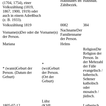
Haushaltes im
Haushalt.
(1704, 1754), einer
Zählbezirk.
Volkszählung (1819,
1867, 1900, 1919) oder
auch in einem Adreßbuch
(z. B. 1933).
Volkszählung 1819
0082
384
Nachname
Der
Vorname(n)
Der oder die Vorname(n)
Familienname
der Person.
der Person.
Mariana
Helms
Religion
Die
Religion der
Person. In
der Mehrzahl
*
der Fälle
* (wann)
Geburt der
(wo)
Geburt
evangelisch /
Person. (Datum der
der Person.
lutherisch.
Geburt)
(Ort der
Seltener
Geburt)
katholisch
oder
mosaisch /
jüdisch.
Lübz
1805-07-12
(KSP:
Lutherisch