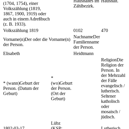
Haushaltes im
Haushalt.
(1704, 1754), einer
Zählbezirk.
Volkszählung (1819,
1867, 1900, 1919) oder
auch in einem Adreßbuch
(z. B. 1933).
Volkszählung 1819
0102
470
Nachname
Der
Vorname(n)
Der oder die Vorname(n)
Familienname
der Person.
der Person.
Elisabeth
Heidtmann
Religion
Die
Religion der
Person. In
der Mehrzahl
*
der Fälle
* (wann)
Geburt der
(wo)
Geburt
evangelisch /
Person. (Datum der
der Person.
lutherisch.
Geburt)
(Ort der
Seltener
Geburt)
katholisch
oder
mosaisch /
jüdisch.
Lübz
1802-03-17
(KSP:
Lutherisch