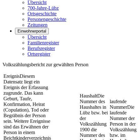
Übersicht
700-Jahre-Lübz
Ortsgeschichte
Personengeschichte
Zeitungen
Einwohnerportal
Übersicht
Familienregister
Berufsregister
Ortsregister
Volkszählungsbericht zur gewählten Person
Ereignis
Diesem
Datensatz liegt ein
Ereignis der Erfassung
zugrunde. Das kann
Haushalt
Die
Geburt, Taufe,
Nummer des
laufende
Konfirmation, Heirat
Haushaltes in
Nummer
Die
(Copulation), Tod oder
Lübz bzw. bei
laufende
Begräbnis der Person
der
Nummer der
sein. Weitere Ereignisse
Volkszählung
Person in der
sind das Erwähnen der
1900 die
Volkszählung
Person in einem
Nummer des
bzw. im
Beichtkinderverzeichnis